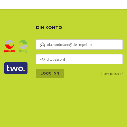
DIN KONTO
E-
POSTADRESSE
DITT
PASSORD
Glemt passord?