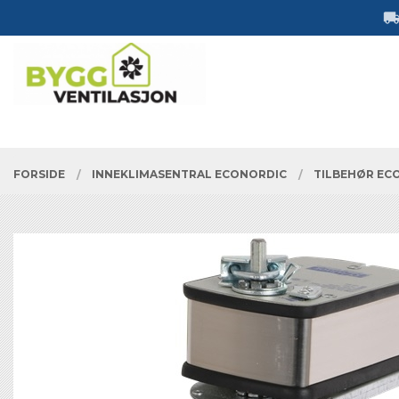
Gå
Lukk
til
innholdet
PRODUKTER
FORSIDE
INNEKLIMASENTRAL ECONORDIC
TILBEHØR EC