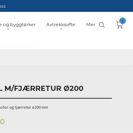
oss
0
e og byggtørker
Avtrekksvifte
Mer
OL M/FJÆRRETUR Ø200
motor og fjærretur ø200 mm
00