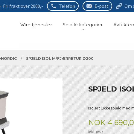
Fri frakt over 2000,-
Telefon
E-post
Om 
Våre tjenester
Se alle kategorier
Avfukter
ONORDIC
SPJELD ISOL M/FJÆRRETUR Ø200
SPJELD IS
Isolert lukkespjeld med 
Pris
NOK
4 690,
inkl. mva.