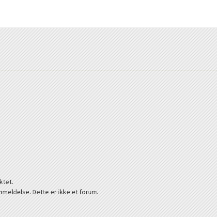
ktet.
nmeldelse. Dette er ikke et forum.