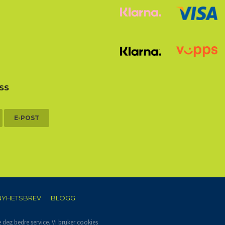
SS
E-POST
NYHETSBREV
BLOGG
e deg bedre service. Vi bruker cookies