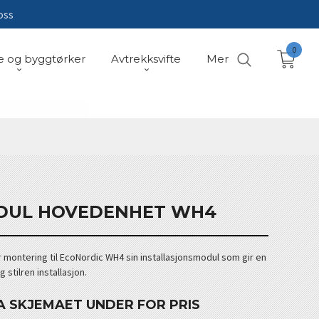
oss
0
e og byggtørker
Avtrekksvifte
Mer
DUL HOVEDENHET WH4
 montering til EcoNordic WH4 sin installasjonsmodul som gir en
 stilren installasjon.
A SKJEMAET UNDER FOR PRIS