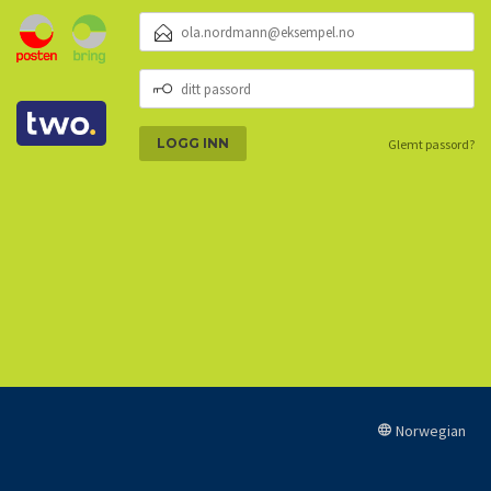
E-
POSTADRESSE
DITT
PASSORD
Glemt passord?
Norwegian