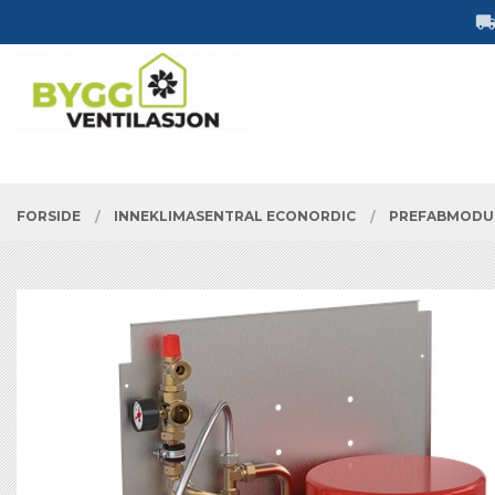
Gå
Lukk
til
innholdet
PRODUKTER
FORSIDE
INNEKLIMASENTRAL ECONORDIC
PREFABMODU