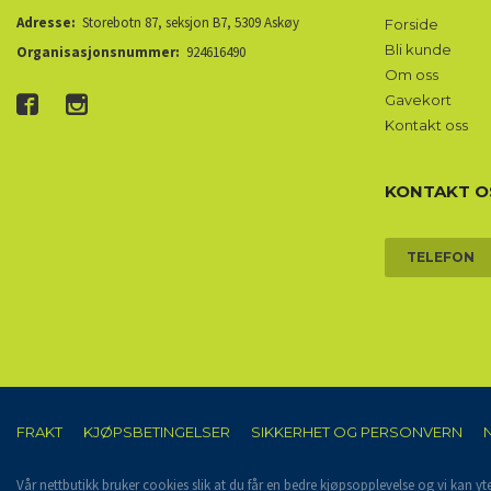
Adresse:
Storebotn 87, seksjon B7, 5309 Askøy
Forside
Bli kunde
Organisasjonsnummer:
924616490
Om oss
Gavekort
Kontakt oss
KONTAKT O
TELEFON
FRAKT
KJØPSBETINGELSER
SIKKERHET OG PERSONVERN
Vår nettbutikk bruker cookies slik at du får en bedre kjøpsopplevelse og vi kan yt