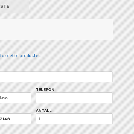
ISTE
 for dette produktet:
TELEFON
ANTALL