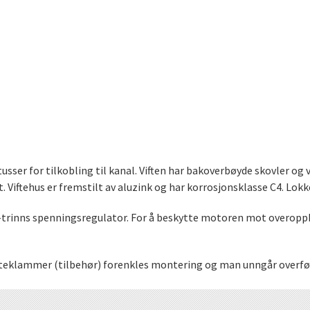
sser for tilkobling til kanal. Viften har bakoverbøyde skovler og 
 Viftehus er fremstilt av aluzink og har korrosjonsklasse C4. Lokke
r 5-trinns spenningsregulator. For å beskytte motoren mot overo
esteklammer (tilbehør) forenkles montering og man unngår overføri