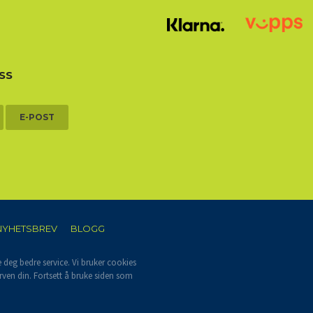
SS
E-POST
NYHETSBREV
BLOGG
e deg bedre service. Vi bruker cookies
rven din. Fortsett å bruke siden som