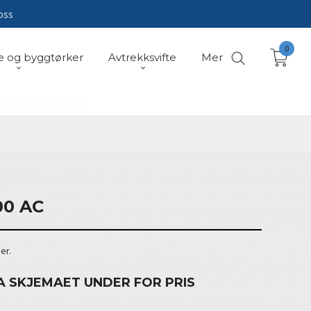
oss
0
e og byggtørker
Avtrekksvifte
Mer
00 AC
er.
A SKJEMAET UNDER FOR PRIS