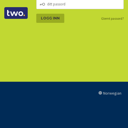
DITT
PASSORD
Glemt passord?
Norwegian