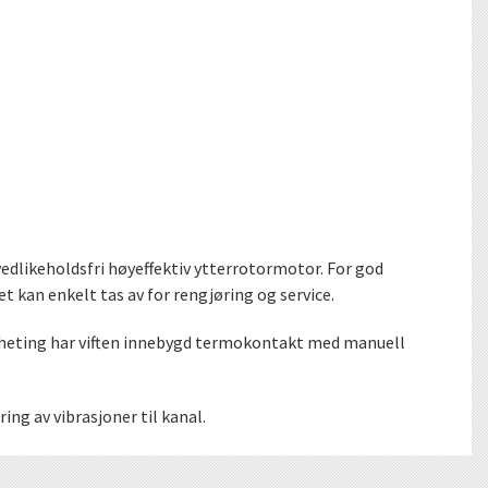
vedlikeholdsfri høyeffektiv ytterrotormotor. For god
t kan enkelt tas av for rengjøring og service.
ppheting har viften innebygd termokontakt med manuell
ng av vibrasjoner til kanal.