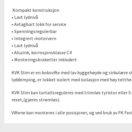
Kompakt konstruksjon
• Lavt lydnivå
• Avtagbart lokk for service
• Spenningsregulerbar
• Integrert motorvern
• Lavt lydnivå
• Aluzink, korrosjonsklasse C4
• Monteringsbraketter inkludert
KVK Slim er en boksvifte med lav byggehøyde og sirkulære stu
lyddemping, er lokket isolert med isolasjon med høy tetthet.
KVK Slim kan turtallsreguleres med trinnløs tyristor elle
reset,(gjøres strømløs).
Viftene kan monteres i alle posisjoner, og ved bruk av FK F