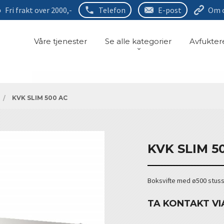
Fri frakt over 2000,-
Telefon
E-post
Om 
Våre tjenester
Se alle kategorier
Avfukter
KVK SLIM 500 AC
KVK SLIM 5
Boksvifte med ø500 stuss
TA KONTAKT VI