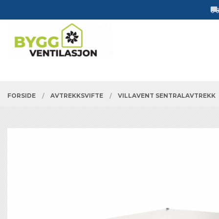
Gå
Lukk
til
innholdet
PRODUKTER
FORSIDE
AVTREKKSVIFTE
VILLAVENT SENTRALAVTREKK