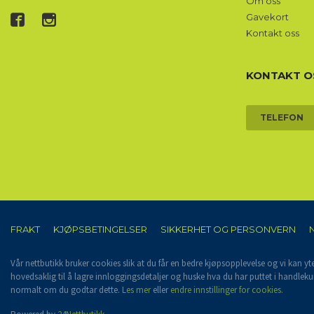
Om oss
Gavekort
Kontakt oss
KONTAKT O
TELEFON
FRAKT
KJØPSBETINGELSER
SIKKERHET OG PERSONVERN
Vår nettbutikk bruker cookies slik at du får en bedre kjøpsopplevelse og vi kan yt
hovedsaklig til å lagre innloggingsdetaljer og huske hva du har puttet i handleku
normalt om du godtar dette.
Les mer
eller
endre innstillinger for cookies.