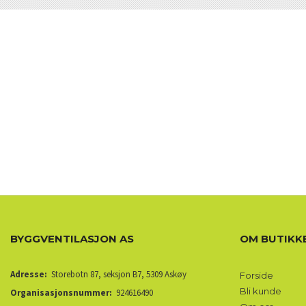
BYGGVENTILASJON AS
OM BUTIKK
Adresse:
Storebotn 87, seksjon B7, 5309 Askøy
Forside
Bli kunde
Organisasjonsnummer:
924616490