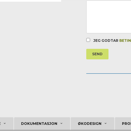
JEG GODTAR
BETI
SEND
E
DOKUMENTASJON
ØKODESIGN
PRO