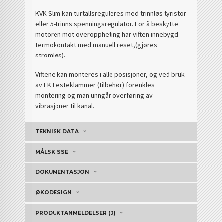
KVK Slim kan turtallsreguleres med trinnløs tyristor
eller 5-trinns spenningsregulator. For å beskytte
motoren mot overoppheting har viften innebygd
termokontakt med manuell reset,(gjøres
strømløs).
Viftene kan monteres i alle posisjoner, og ved bruk
av FK Festeklammer (tilbehør) forenkles
montering og man unngår overføring av
vibrasjoner til kanal.
TEKNISK DATA
MÅLSKISSE
DOKUMENTASJON
ØKODESIGN
PRODUKTANMELDELSER (0)