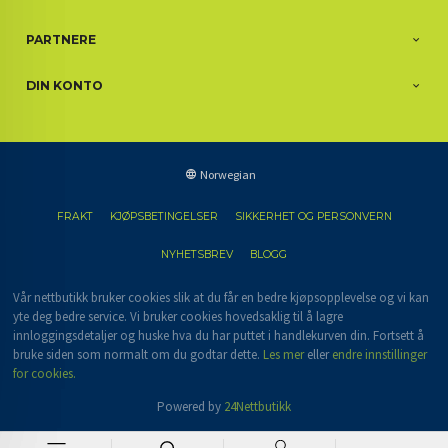
PARTNERE
DIN KONTO
Norwegian
FRAKT
KJØPSBETINGELSER
SIKKERHET OG PERSONVERN
NYHETSBREV
BLOGG
Vår nettbutikk bruker cookies slik at du får en bedre kjøpsopplevelse og vi kan
yte deg bedre service. Vi bruker cookies hovedsaklig til å lagre
innloggingsdetaljer og huske hva du har puttet i handlekurven din. Fortsett å
bruke siden som normalt om du godtar dette.
Les mer
eller
endre innstillinger
for cookies.
Powered by
24Nettbutikk