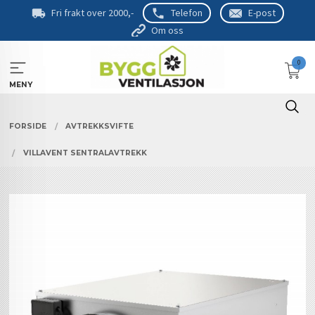
Gå
Fri frakt over 2000,-
Telefon
E-post
til
Om oss
innholdet
0
MENY
FORSIDE
AVTREKKSVIFTE
VILLAVENT SENTRALAVTREKK